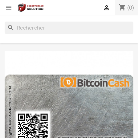
shopping_cart


(0)
search